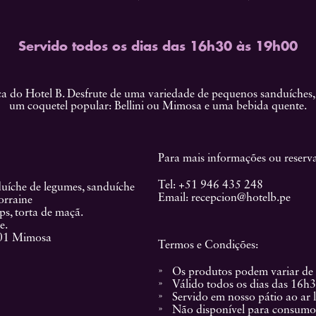
Servido todos os dias das 16h30 às 19h00
 do Hotel B. Desfrute de uma variedade de pequenos sanduíches, p
um coquetel popular: Bellini ou Mimosa e uma bebida quente.
Para mais informações ou reserva
Tel:
+51 946 435 248
duíche de legumes, sanduíche
Email:
recepcion@hotelb.pe
orraine
ps, torta de maçã.
e.
u 01 Mimosa
Termos e Condições:
Os produtos podem variar de 
Válido todos os dias das 16h
Servido em nosso pátio ao ar l
Não disponível para consumo