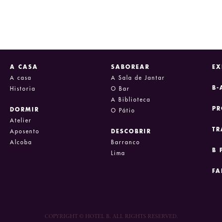
A CASA
SABOREAR
EX
A casa
A Sala de Jantar
B-
Historia
O Bar
A Biblioteca
P
DORMIR
O Pátio
Atelier
TR
Aposento
DESCOBRIR
Alcoba
Barranco
B 
Lima
FA
COPYRIGHT © HOTEL B. ALL RIGHTS RESERVED.