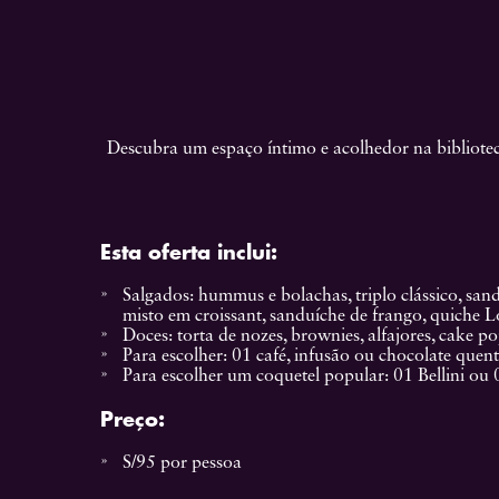
Descubra um espaço íntimo e acolhedor na biblioteca
Esta oferta inclui:
Salgados: hummus e bolachas, triplo clássico, san
misto em croissant, sanduíche de frango, quiche L
Doces: torta de nozes, brownies, alfajores, cake po
Para escolher: 01 café, infusão ou chocolate quent
Para escolher um coquetel popular: 01 Bellini o
Preço
:
S/95 por pessoa